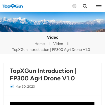
Contact us
English
Video
Español
Home
Video
TopXGun Introduction | FP300 Agri Drone V1.0
Русский
Português(Portugal)
TopXGun Introduction |
Português(Brasil)
FP300 Agri Drone V1.0
Türkçe
Mar 30, 2023
Tiếng Việt